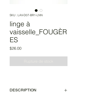
SKU : LAV-D07-BR1-LNN
linge à
vaisselle_FOUGÈR
ES
Prix
$26.00
Rupture de stock
DESCRIPTION
Ces fougères dessinées 
spontanément au crayon se calment 