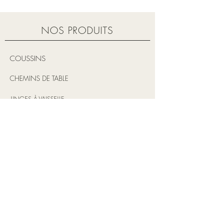
par leur disposition ordonnée, tout 
en restant vibrantes. Le brun et le lin 
naturel forment un duo neutre qui 
NOS PRODUITS
rappelle le calme de la nature en 
dormance
COUSSINS
Couleur - BRUN 
51 x 66 cm (20 x 25 po)
CHEMINS DE TABLE
100% lin
laver à la machine à l’eau tiède
LINGES À VAISSELLE
séchage à basse température
ne pas nettoyer à sec
TABLIERS
RÉSEAUX SOCIAUX