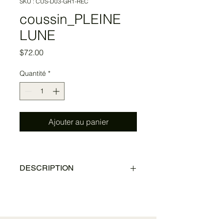
SKU : CUS-D03-GR1-REC
coussin_PLEINE
LUNE
Prix
$72.00
Quantité
*
Ajouter au panier
DESCRIPTION
Les astres et la terre réunis par cette 
vue de la pleine lune perçant les 
branches. Le gris chaud combiné 
au noir laisse toute la lumière 